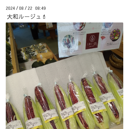
2024
08
22 08:49
/
/
大和ルージュ💄