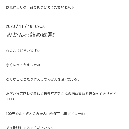
お気に入りの一品を見つけてくださいね🔍✨
2023
11
16 09:36
/
/
みかん🍊詰め放題❗️
おはようございます✨
寒くなってきましたね😮‍💨
こんな日はこたつに入ってみかんを食べたい❗️🍊
ただいま売店レジ前にて砥部町産みかんの詰め放題を行なっております
💁🏻‍♀️🎵
100円でたくさんのみかん🍊をGET出来ますよー👍
ぜひ挑戦してみてくださいね✨