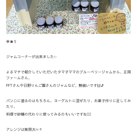
🍓🫐🥄
ジャムコーナーが出来ました✨
よるマチで紹介していただいたタマ子ママのブルーベリージャムから、正岡
ファームさん、
FFTさんや日野りんご園さんのジャムなど、勢揃いです🙌🎵
パン🍞に塗るのはもちろん、ヨーグルトに混ぜたり、お菓子作りに足してみ
たり、
料理で砂糖の代わりに使ってみるのもいいですね🙆‍♀️
アレンジは無限大♾️‼️