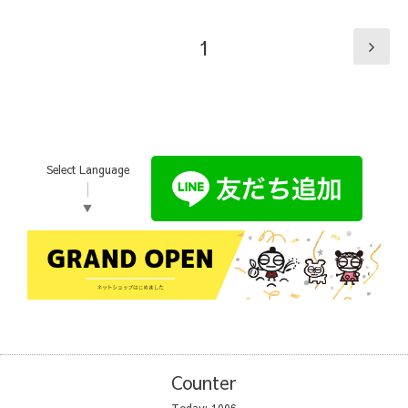
1
Select Language
▼
Counter
Today:
1006