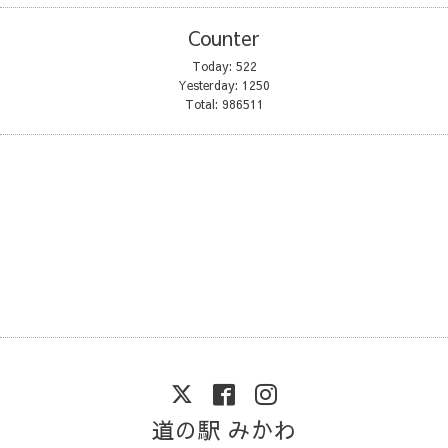
Counter
Today:
522
Yesterday:
1250
Total:
986511
道の駅 みかわ