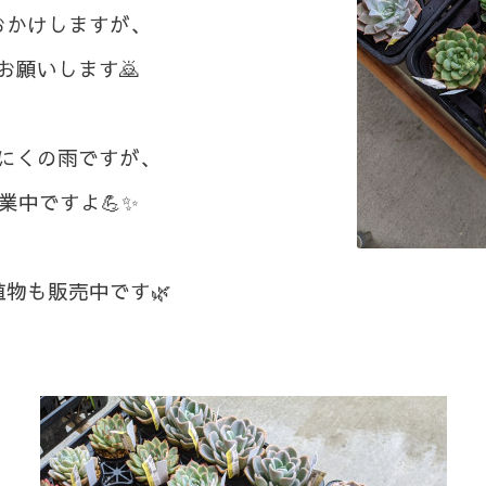
おかけしますが、
お願いします🙇⁡
いにくの雨ですが、
業中ですよ💪✨⁡
植物も販売中です🌿⁡