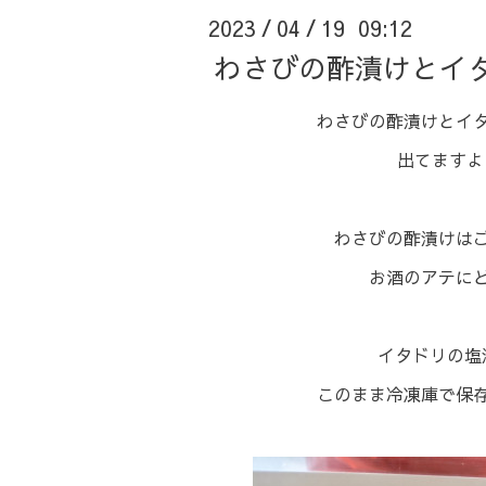
2023
04
19 09:12
/
/
わさびの酢漬けとイ
⁡わさびの酢漬けとイ
出てますよ☝
⁡わさびの酢漬けは
お酒のアテにどう
⁡イタドリの
このまま冷凍庫で保