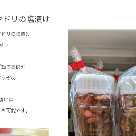
タドリの塩漬け
タドリの塩漬け
✨⁡
ご飯のお供や
ぞ🍶⁡
塩漬けは
存も可能です。