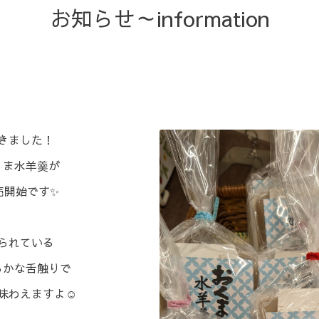
お知らせ～information
きました！⁡
くま水羊羹が
開始です✨⁡
作られている
らかな舌触りで
味わえますよ☺️