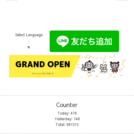
Select Language
▼
Counter
Today:
476
Yesterday:
748
Total:
987213