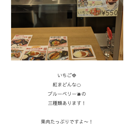
いちご🍓
紅まどんな🍊
ブルーベリー🫐の
三種類あります！⁡
⁡果肉たっぷりですよ〜！⁡