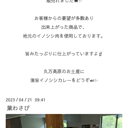
販売れました🐗✨⁡⁡
お客様からの要望が多数あり
出来上がった商品で、
地元のイノシシ肉を使用しております。⁡
⁡旨みたっぷりに仕上がっていますよ☝⁡
久万高原のお土産に
激旨イノシシカレーをどうぞ🍛✨
2023
04
21 09:41
/
/
葉わさび