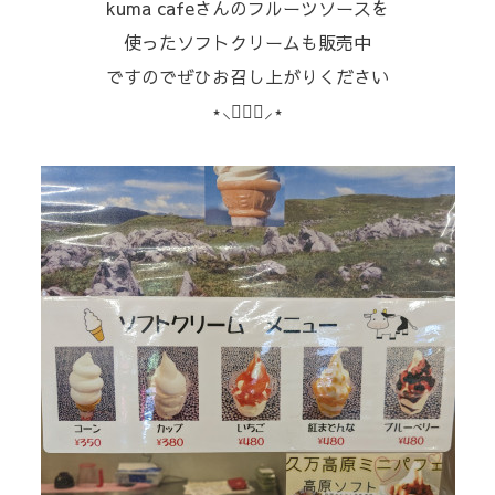
kuma cafeさんのフルーツソースを
使ったソフトクリームも
販売中
ですのでぜひお召し上がりください
⋆⸜🙆🏻‍♀️⸝‍⋆