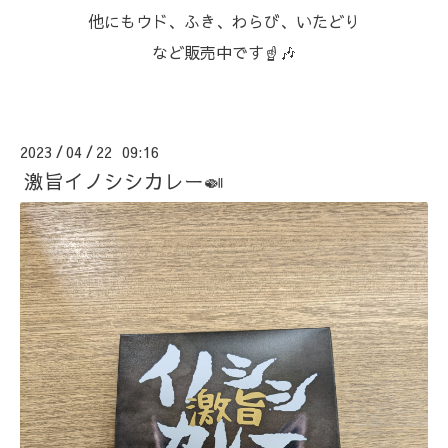
⁡他にもウド、ふき、わらび、いたどり
など販売中です☝🎶⁡
2023
04
22 09:16
/
/
激旨イノシシカレー🍛