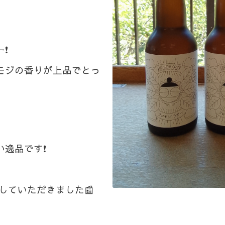
❗
モジの香りが上品でとっ
い逸品です❗
載していただきました📰