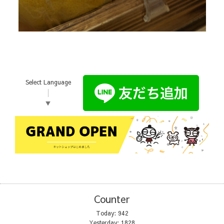
⁡
Select Language
▼
Counter
Today:
942
Yesterday:
1828