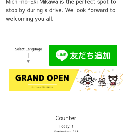
Michi-no-Eki Mikawa is the perfect spot to
stop by during a drive. We look forward to
welcoming you all.
Select Language
▼
Counter
Today:
1
Yesterday:
748