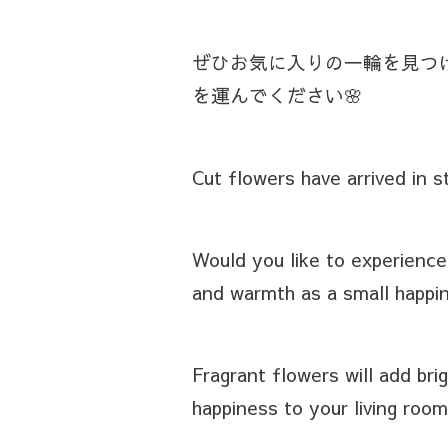
ぜひお気に入りの一輪を見つ
を運んでください🌸
Cut flowers have arrived in 
Would you like to experienc
and warmth as a small happine
Fragrant flowers will add br
happiness to your living room