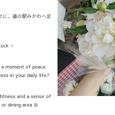
けに、道の駅みかわへ足
stock ✨
e a moment of peace
ss in your daily life?
ightness and a sense of
 or dining area 🌼